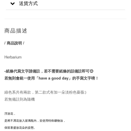
送貨方式
商品描述
/ 商品說明 /
Herbarium
•紙條代寫文字請備註，
若不需要紙條的話備註即可😊
若無則會統一使用「have a good day」的手寫文字唷！
綠色系共有兩款，第二款式有加一朵淡粉色薔薇:)
若無備註則為隨機
浮游花，
是將不凋花放入玻璃瓶內，並使用特殊礦物油，
保留著盛放花朵的姿態。