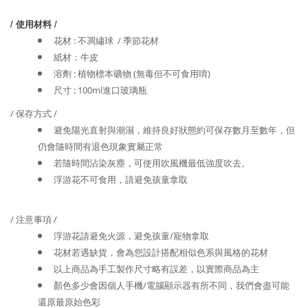
/ 使用材料 /
花材 : 不凋繡球 / 季節花材
紙材：牛皮
溶劑 : 植物標本礦物 (無毒但不可食用唷)
尺寸 : 100ml進口玻璃瓶
/ 保存方式 /
避免陽光直射與潮濕，維持良好狀態約可保存數月至數年，但
仍會隨時間有退色現象實屬正常
若隨時間沾染灰塵，可使用吹風機最低強度吹去。
浮游花不可食用，請避免孩童拿取
/ 注意事項 /
浮游花請避免火源，避免孩童/寵物拿取
花材若遇缺貨，會為您設計搭配相似色系與風格的花材
以上商品為手工製作尺寸略有誤差，以實際商品為主
顏色多少會因個人手機/電腦顯示器有所不同，我們會盡可能
還原最原始色彩