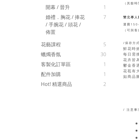
（其餘時
開幕 / 晉升
1
婚禮．胸花 / 捧花
7
雙北專人
/ 手腕花 / 頭花 /
150
運費
（可與客
佈置
/保存方式
花藝課程
5
鮮花時
蠟燭香氛
30
每日需
花卉皆
客製化訂單區
1
鬱金香
花苞有
配件加購
1
如商品
Hot! 精選商品
2
/ 注意事