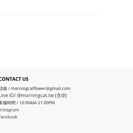
CONTACT US
信箱 / morningcatflower@gmail.com
Line ID/ @morningcat.tw (含@)
客服時間 / 10:00AM-21:00PM
Instagram
Facebook