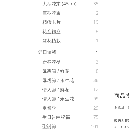
大型花束 (45cm)
35
巨型花束
2
精緻卡片
19
花盒禮盒
8
盆花植栽
1
節日選禮
新春花禮
3
母親節 / 鮮花
8
母親節 / 永生花
36
情人節 / 鮮花
12
商品
情人節 / 永生花
99
畢業季
29
主花材：
生日告白祝福
75
提供工作
聖誕節
101
8/18-8