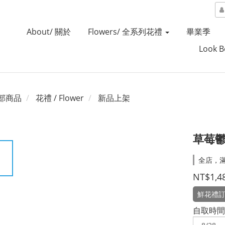
About/ 關於
Flowers/ 全系列花禮
畢業季
Look 
部商品
花禮 / Flower
新品上架
草莓鬱
全店，
NT$1,4
鮮花禮
自取時間