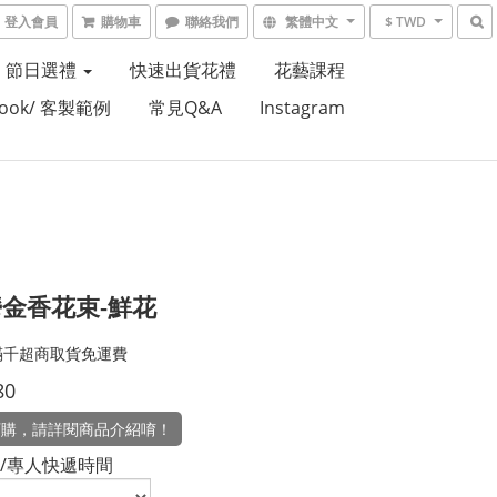
登入會員
購物車
聯絡我們
繁體中文
$ TWD
節日選禮
快速出貨花禮
花藝課程
Book/ 客製範例
常見Q&A
Instagram
金香花束-鮮花
滿千超商取貨免運費
80
訂購，請詳閱商品介紹唷！
/專人快遞時間