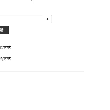
購
款方式
貨方式