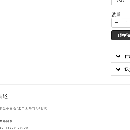
數量
現在預
付
送
描述
鬱金香三色/進口太陽花/洋甘菊
室外自取
/22
13:00-20:00