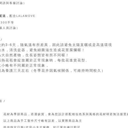
間請與客服討論）
配送
LALAMOVE
，配合
-300
不等
服人員討論）
/
3-6
效約
天，隨氣溫有所差異，因此請避免太陽直曬或是高溫環境
換水，清洗盆器，避免細菌滋生造成花莖腐爛喔！
為大自然產物，生長姿態皆有所不同喔！
遇熱花苞會綻放屬於正常現象喲，每批花進貨花型、
大小略有不同屬於正常現象，
圖為養護三天左右（冬季花卉因氣候關係，可維持時間較久）
項 /
花材為季節商品，若遇缺貨，會為您設計搭配相似色系與風格的花材唷若無法接受
以上商品為手工製作尺寸略有誤差，以實際商品為主
提供指定日期/代寫小卡片服務，於訂單中備註即可