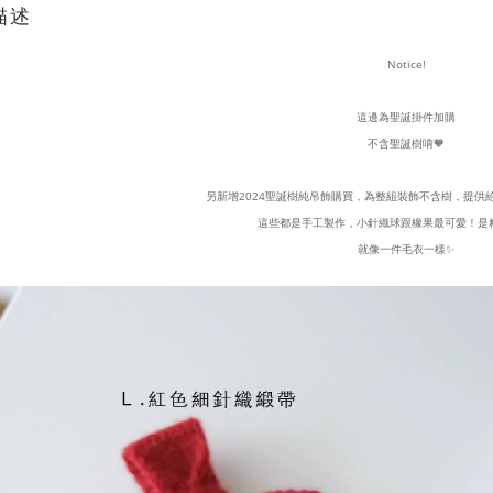
描述
Notice!
這邊為聖誕掛件加購
不含聖誕樹唷🧡
另新增2024聖誕樹純吊飾購買，為整組裝飾不含樹，提供
這些都是手工製作，小針織球跟橡果最可愛！是
就像一件毛衣一樣✨