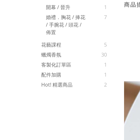
商品
開幕 / 晉升
1
婚禮．胸花 / 捧花
7
/ 手腕花 / 頭花 /
佈置
花藝課程
5
蠟燭香氛
30
客製化訂單區
1
配件加購
1
Hot! 精選商品
2