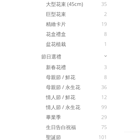
大型花束 (45cm)
35
巨型花束
2
精緻卡片
19
花盒禮盒
8
盆花植栽
1
節日選禮
新春花禮
3
母親節 / 鮮花
8
母親節 / 永生花
36
情人節 / 鮮花
12
情人節 / 永生花
99
畢業季
29
生日告白祝福
75
聖誕節
101