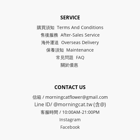
SERVICE
購買須知 Terms And Conditions
售後服務 After-Sales Service
海外運送 Overseas Delivery
保養須知 Maintenance
常見問題 FAQ
關於
優惠
CONTACT US
信箱 / morningcatflower@gmail.com
Line ID/ @morningcat.tw (含@)
客服時間 / 10:00AM-21:00PM
Instagram
Facebook