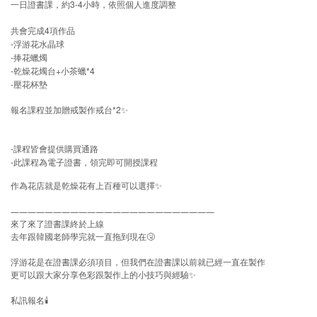
3-4
一日證書課，約
小時，依照個人進度調整
4
共會完成
項作品
-
浮游花水晶球
-
捧花蠟燭
-
+
*4
乾燥花燭台
小茶蠟
-
壓花杯墊
*2
報名課程並加贈戒製作戒台
✨
-
課程皆會提供購買通路
-
此課程為電子證書，領完即可開授課程
作為花店就是乾燥花有上百種可以選擇✨
————
————
————
————
————
————
來了來了證書課終於上線
去年跟韓國老師學完就一直拖到現在
🤧
浮游花是在證書課必須項目，但我們在證書課以前就已經一直在製作
更可以跟大家分享色彩跟製作上的小技巧與經驗
✨
私訊報名
🕯