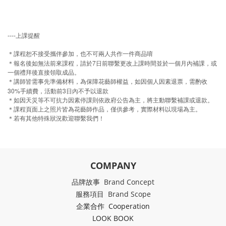
----
上課提醒
＊課程恕不接受攜伴參加，也不可兩人共作一件商品唷
7
＊報名後如無法前來課程，請於
日前聯繫更改上課時間並於一個月內補課，或
一個禮拜後直接領取成品。
＊講師皆需事先準備材料，為保障花藝師權益，如因個人因素退票，需酌收
30%
3
手續費，活動前
日內不予以退款
＊如因天災等不可抗力因素停課則依政府公告為主，將主動聯繫補課或退款。
＊課程頁面上之照片皆為花藝師作品，僅供參考，實際材料以現場為主。
＊若有其他特殊狀況歡迎聯繫我們！
COMPANY
品牌故事 Brand Concept
服務項目 Brand Scope
企業合作 Cooperation
LOOK BOOK